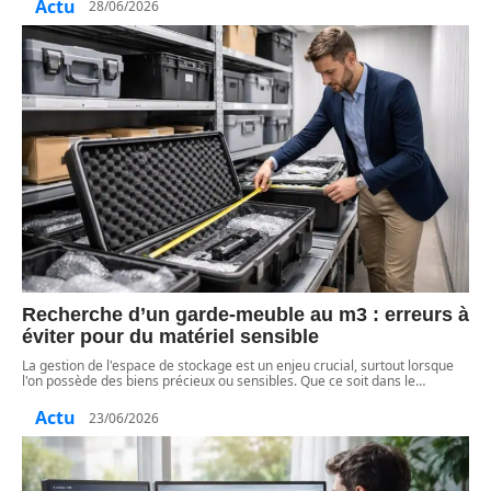
Actu
28/06/2026
Recherche d’un garde-meuble au m3 : erreurs à
éviter pour du matériel sensible
La gestion de l'espace de stockage est un enjeu crucial, surtout lorsque
l'on possède des biens précieux ou sensibles. Que ce soit dans le
…
Actu
23/06/2026