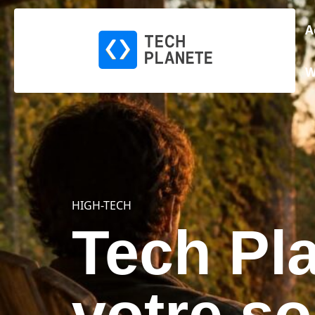
A
W
HIGH-TECH
Tech Pla
votre s