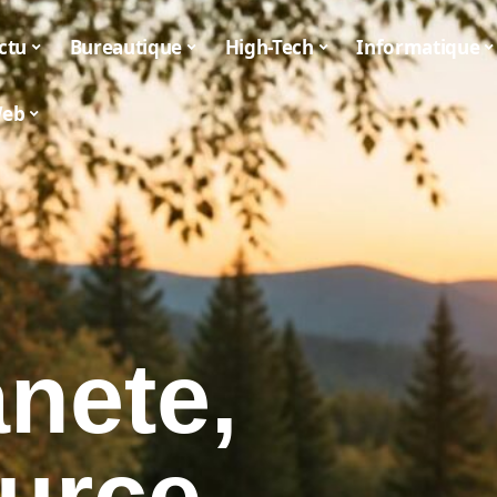
ctu
Bureautique
High-Tech
Informatique
eb
nete,
ource