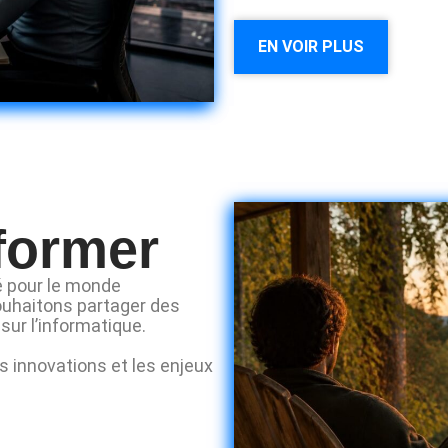
EN VOIR PLUS
nformer
té pour le monde
ouhaitons partager des
sur l’informatique.
 innovations et les enjeux