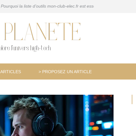
ils mon-club-elec.fr est essentielle pour tout bricoleur
Pourquoi et co
 ARTICLES
> PROPOSEZ UN ARTICLE