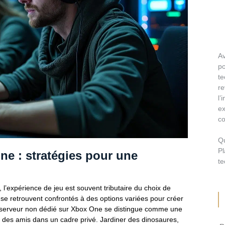
A
p
te
r
l
ex
co
Q
Pl
e : stratégies pour une
te
 l’expérience de jeu est souvent tributaire du choix de
, se retrouvent confrontés à des options variées pour créer
le serveur non dédié sur Xbox One se distingue comme une
c des amis dans un cadre privé. Jardiner des dinosaures,
Re