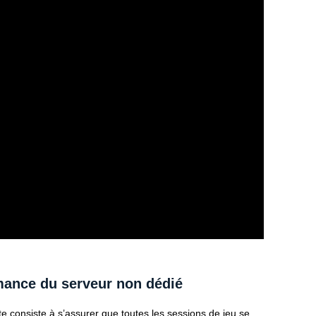
rmance du serveur non dédié
te consiste à s’assurer que toutes les sessions de jeu se