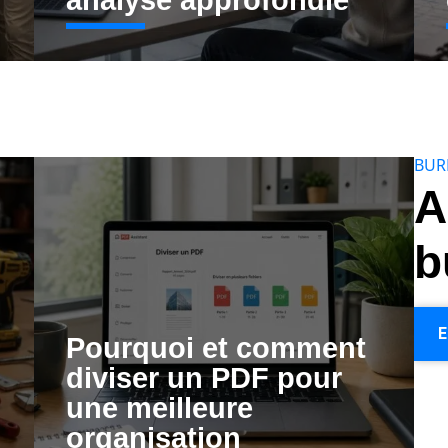
analyse approfondie
BUR
A
b
E
Pourquoi et comment
diviser un PDF pour
une meilleure
organisation