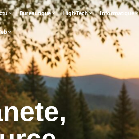
ctu
Bureautique
High-Tech
Informatique
eb
nete,
ource