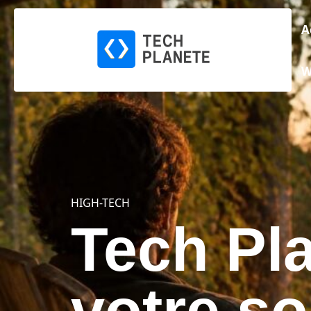
A
W
HIGH-TECH
Tech Pla
votre s