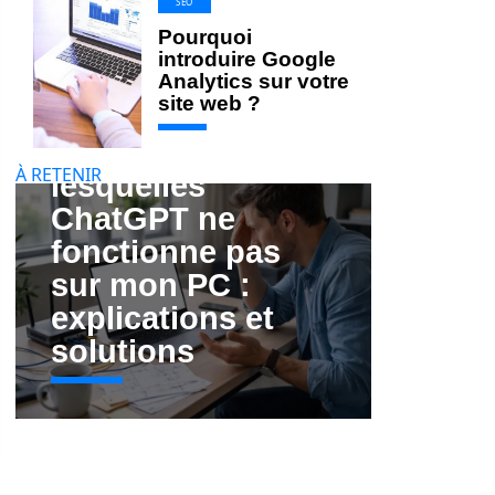
SEO
Pourquoi
introduire Google
Analytics sur votre
site web ?
Les raisons pour
À RETENIR
lesquelles
ChatGPT ne
fonctionne pas
sur mon PC :
explications et
solutions