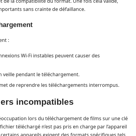
t de la compatibilité du format. Une fois cela validé,
portants sans crainte de défaillance.
échargement
nt :
onnexions Wi-Fi instables peuvent causer des
n veille pendant le téléchargement.
ermet de reprendre les téléchargements interrompus.
iers incompatibles
réoccupation lors du téléchargement de films sur une clé
ichier téléchargé n’est pas pris en charge par l’appareil
, certains appareils exigent des formats spécifiques tels