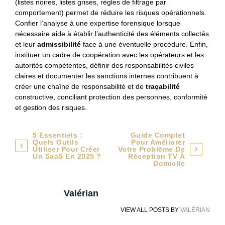
(listes noires, listes grises, règles de filtrage par
comportement) permet de réduire les risques opérationnels.
Confier l’analyse à une expertise forensique lorsque
nécessaire aide à établir l’authenticité des éléments collectés
et leur
admissibilité
face à une éventuelle procédure. Enfin,
instituer un cadre de coopération avec les opérateurs et les
autorités compétentes, définir des responsabilités civiles
claires et documenter les sanctions internes contribuent à
créer une chaîne de responsabilité et de
traçabilité
constructive, conciliant protection des personnes, conformité
et gestion des risques.
Navigation
5 Essentiels :
Guide Complet
Quels Outils
Pour Améliorer
de
Utiliser Pour Créer
Votre Problème De
Un SaaS En 2025 ?
Réception TV À
Domicile
l’article
Valérian
VIEW ALL POSTS BY
VALÉRIAN