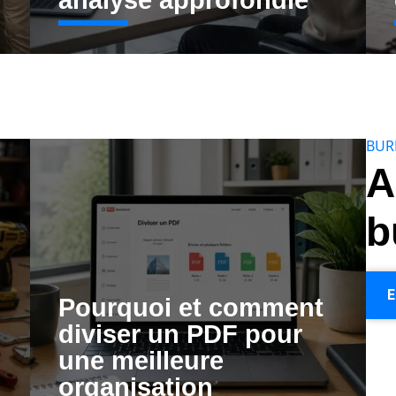
analyse approfondie
BUR
A
b
E
Pourquoi et comment
diviser un PDF pour
une meilleure
organisation