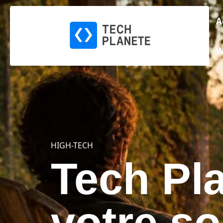
A
W
HIGH-TECH
Tech Pla
votre s