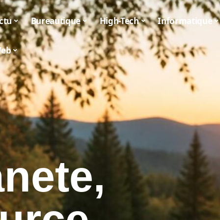
ctu
Bureautique
High-Tech
Informatique
eb
nete,
ource