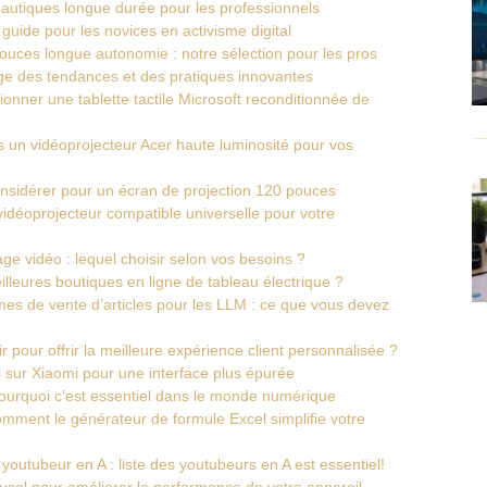
autiques longue durée pour les professionnels
 guide pour les novices en activisme digital
ouces longue autonomie : notre sélection pour les pros
e des tendances et des pratiques innovantes
onner une tablette tactile Microsoft reconditionnée de
ns un vidéoprojecteur Acer haute luminosité pour vos
onsidérer pour un écran de projection 120 pouces
idéoprojecteur compatible universelle pour votre
e vidéo : lequel choisir selon vos besoins ?
lleures boutiques en ligne de tableau électrique ?
es de vente d’articles pour les LLM : ce que vous devez
pour offrir la meilleure expérience client personnalisée ?
 sur Xiaomi pour une interface plus épurée
pourquoi c’est essentiel dans le monde numérique
omment le générateur de formule Excel simplifie votre
outubeur en A : liste des youtubeurs en A est essentiel!
ousel pour améliorer la performance de votre appareil