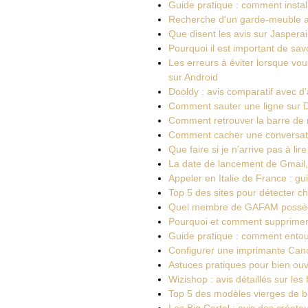
Guide pratique : comment install
Recherche d’un garde-meuble au 
Que disent les avis sur Jaspera
Pourquoi il est important de sav
Les erreurs à éviter lorsque vo
sur Android
Dooldy : avis comparatif avec d’
Comment sauter une ligne sur Di
Comment retrouver la barre de r
Comment cacher une conversatio
Que faire si je n’arrive pas à l
La date de lancement de Gmail
Appeler en Italie de France : gu
Top 5 des sites pour détecter ch
Quel membre de GAFAM possè
Pourquoi et comment supprimer
Guide pratique : comment ento
Configurer une imprimante Canon
Astuces pratiques pour bien ouv
Wizishop : avis détaillés sur les
Top 5 des modèles vierges de b
Les Big Cartel : avis des créate