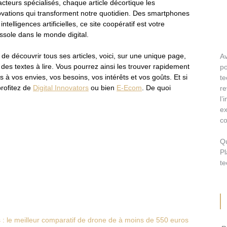
cteurs spécialisés, chaque article décortique les
ovations qui transforment notre quotidien. Des smartphones
intelligences artificielles, ce site coopératif est votre
ssole dans le monde digital.
 de découvrir tous ses articles, voici, sur une unique page,
A
e des textes à lire. Vous pourrez ainsi les trouver rapidement
p
 à vos envies, vos besoins, vos intérêts et vos goûts. Et si
te
profitez de
Digital Innovators
ou bien
E-Ecom
. De quoi
r
l
ex
co
Q
Pl
te
: le meilleur comparatif de drone de à moins de 550 euros
Re