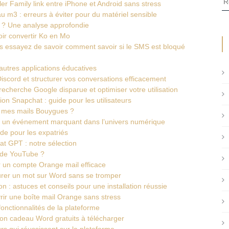
er Family link entre iPhone et Android sans stress
m3 : erreurs à éviter pour du matériel sensible
i ? Une analyse approfondie
oir convertir Ko en Mo
us essayez de savoir comment savoir si le SMS est bloqué
autres applications éducatives
scord et structurer vos conversations efficacement
echerche Google disparue et optimiser votre utilisation
n Snapchat : guide pour les utilisateurs
ire mes mails Bouygues ?
, un événement marquant dans l’univers numérique
ide pour les expatriés
at GPT : notre sélection
de YouTube ?
 un compte Orange mail efficace
urer un mot sur Word sans se tromper
 : astuces et conseils pour une installation réussie
rir une boîte mail Orange sans stress
 fonctionnalités de la plateforme
on cadeau Word gratuits à télécharger
urs qui réussissent sur la plateforme