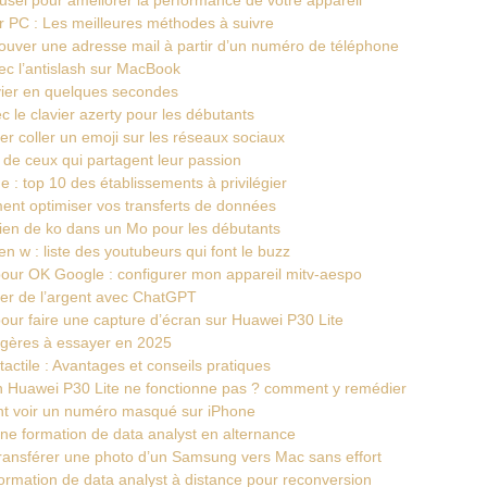
r PC : Les meilleures méthodes à suivre
rouver une adresse mail à partir d’un numéro de téléphone
ec l’antislash sur MacBook
ier en quelques secondes
ec le clavier azerty pour les débutants
er coller un emoji sur les réseaux sociaux
 de ceux qui partagent leur passion
 : top 10 des établissements à privilégier
nt optimiser vos transferts de données
en de ko dans un Mo pour les débutants
 w : liste des youtubeurs qui font le buzz
pour OK Google : configurer mon appareil mitv-aespo
ner de l’argent avec ChatGPT
our faire une capture d’écran sur Huawei P30 Lite
légères à essayer en 2025
tactile : Avantages et conseils pratiques
’un Huawei P30 Lite ne fonctionne pas ? comment y remédier
nt voir un numéro masqué sur iPhone
ne formation de data analyst en alternance
ransférer une photo d’un Samsung vers Mac sans effort
rmation de data analyst à distance pour reconversion