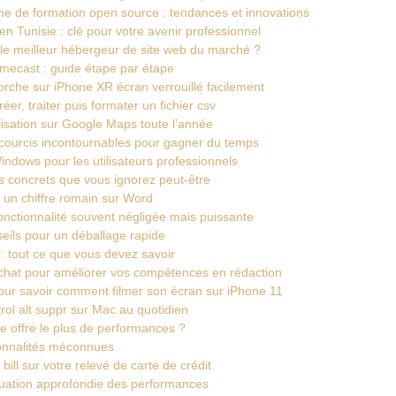
e de formation open source : tendances et innovations
 Tunisie : clé pour votre avenir professionnel
t le meilleur hébergeur de site web du marché ?
mecast : guide étape par étape
orche sur iPhone XR écran verrouillé facilement
éer, traiter puis formater un fichier csv
lisation sur Google Maps toute l’année
ccourcis incontournables pour gagner du temps
ndows pour les utilisateurs professionnels
s concrets que vous ignorez peut-être
 un chiffre romain sur Word
fonctionnalité souvent négligée mais puissante
seils pour un déballage rapide
: tout ce que vous devez savoir
chat pour améliorer vos compétences en rédaction
pour savoir comment filmer son écran sur iPhone 11
rol alt suppr sur Mac au quotidien
e offre le plus de performances ?
ionnalités méconnues
ill sur votre relevé de carte de crédit
aluation approfondie des performances