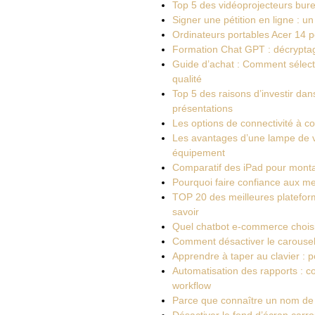
Top 5 des vidéoprojecteurs bure
Signer une pétition en ligne : un
Ordinateurs portables Acer 14 p
Formation Chat GPT : décryptag
Guide d’achat : Comment sélecti
qualité
Top 5 des raisons d’investir da
présentations
Les options de connectivité à c
Les avantages d’une lampe de v
équipement
Comparatif des iPad pour montag
Pourquoi faire confiance aux mei
TOP 20 des meilleures plateform
savoir
Quel chatbot e-commerce choisir 
Comment désactiver le carousel
Apprendre à taper au clavier : 
Automatisation des rapports : c
workflow
Parce que connaître un nom de y
Désactiver le fond d’écran carr