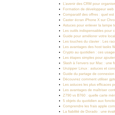
L’avenir des CRM pour organism
Formation de développeur web en
Comparatif des offres : quel es
Caster écran iPhone X sur Chro
Astuces pour enlever la lampe t
Les outils indispensables pour cr
Guide pour améliorer votre loca
Les touches du clavier : Les ra
Les avantages des host tasks Wi
Crypto au quotidien : ces usage
Les étapes simples pour ajouter
Slash à l’envers sur Mac : une 
Unzipper Linux : astuces et con
Guide du partage de connexion 
Découvrez comment utiliser gpt
Les astuces les plus efficaces 
Les avantages de maîtriser cont
Z790 vs B760 : quelle carte mèr
5 objets du quotidien aux fonct
Comprendre les frais apple com b
La fiabilité de Dorado : une év