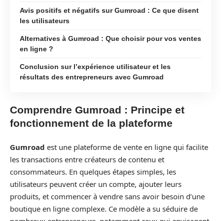
Avis positifs et négatifs sur Gumroad : Ce que disent
les utilisateurs
Alternatives à Gumroad : Que choisir pour vos ventes
en ligne ?
Conclusion sur l’expérience utilisateur et les
résultats des entrepreneurs avec Gumroad
Comprendre Gumroad : Principe et
fonctionnement de la plateforme
Gumroad
est une plateforme de vente en ligne qui facilite
les transactions entre créateurs de contenu et
consommateurs. En quelques étapes simples, les
utilisateurs peuvent créer un compte, ajouter leurs
produits, et commencer à vendre sans avoir besoin d’une
boutique en ligne complexe. Ce modèle a su séduire de
nombreux entrepreneurs, notamment ceux qui envisagent