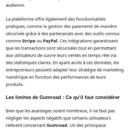
audience.
La plateforme offre également des fonctionnalités
pratiques, comme la gestion des paiements de manière
sécurisée grâce à des partenariats avec des outils connus
comme
Stripe
ou
PayPal
. Ces intégrations garantissent
que les transactions sont sécurisées tout en permettant
aux utilisateurs de suivre leurs ventes en temps réel via
des statistiques claires. En ayant accès à ces données, les
entrepreneurs peuvent adapter leur stratégie de marketing
numérique en fonction des performances de leurs
produits.
Les limites de Gumroad : Ce qu’il faut considérer
Bien que les avantages soient nombreux, il ne faut pas
négliger les aspects négatifs que certains utilisateurs
relèvent concernant
Gumroad
. Un des principaux