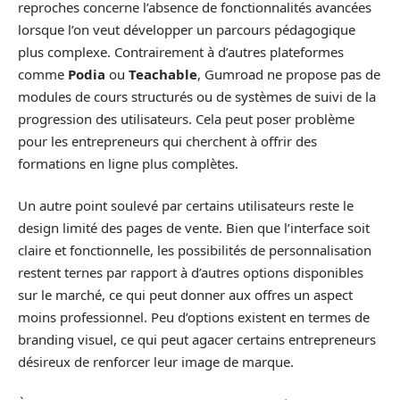
reproches concerne l’absence de fonctionnalités avancées
lorsque l’on veut développer un parcours pédagogique
plus complexe. Contrairement à d’autres plateformes
comme
Podia
ou
Teachable
, Gumroad ne propose pas de
modules de cours structurés ou de systèmes de suivi de la
progression des utilisateurs. Cela peut poser problème
pour les entrepreneurs qui cherchent à offrir des
formations en ligne plus complètes.
Un autre point soulevé par certains utilisateurs reste le
design limité des pages de vente. Bien que l’interface soit
claire et fonctionnelle, les possibilités de personnalisation
restent ternes par rapport à d’autres options disponibles
sur le marché, ce qui peut donner aux offres un aspect
moins professionnel. Peu d’options existent en termes de
branding visuel, ce qui peut agacer certains entrepreneurs
désireux de renforcer leur image de marque.