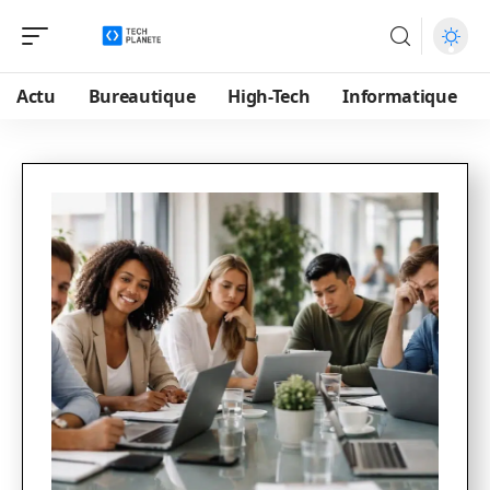
Actu
Bureautique
High-Tech
Informatique