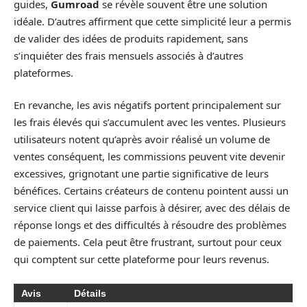
guides,
Gumroad
se révèle souvent être une solution
idéale. D’autres affirment que cette simplicité leur a permis
de valider des idées de produits rapidement, sans
s’inquiéter des frais mensuels associés à d’autres
plateformes.
En revanche, les avis négatifs portent principalement sur
les frais élevés qui s’accumulent avec les ventes. Plusieurs
utilisateurs notent qu’après avoir réalisé un volume de
ventes conséquent, les commissions peuvent vite devenir
excessives, grignotant une partie significative de leurs
bénéfices. Certains créateurs de contenu pointent aussi un
service client qui laisse parfois à désirer, avec des délais de
réponse longs et des difficultés à résoudre des problèmes
de paiements. Cela peut être frustrant, surtout pour ceux
qui comptent sur cette plateforme pour leurs revenus.
Avis
Détails