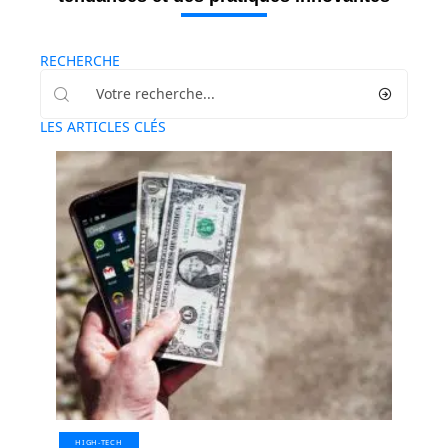
RECHERCHE
LES ARTICLES CLÉS
HIGH-TECH