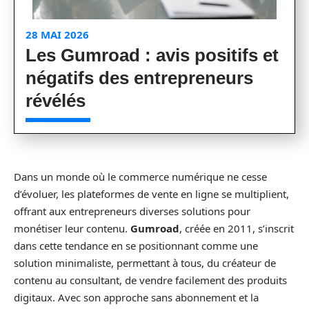
28 MAI 2026
Les Gumroad : avis positifs et
négatifs des entrepreneurs
révélés
Dans un monde où le commerce numérique ne cesse
d’évoluer, les plateformes de vente en ligne se multiplient,
offrant aux entrepreneurs diverses solutions pour
monétiser leur contenu.
Gumroad
, créée en 2011, s’inscrit
dans cette tendance en se positionnant comme une
solution minimaliste, permettant à tous, du créateur de
contenu au consultant, de vendre facilement des produits
digitaux. Avec son approche sans abonnement et la