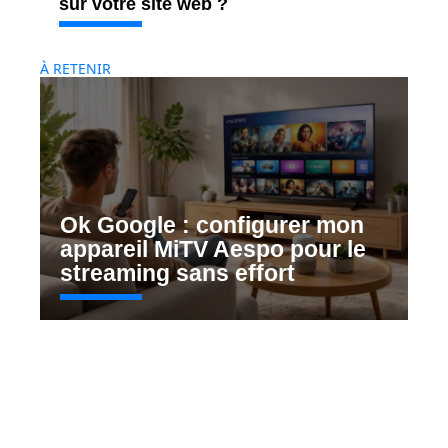
sur votre site web ?
À RETENIR
Ok Google : configurer mon
appareil MiTV Aespo pour le
streaming sans effort