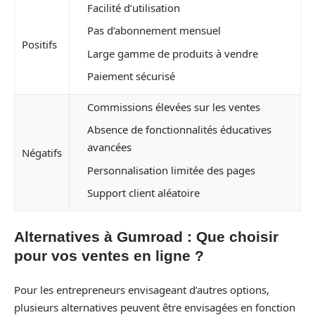
Facilité d’utilisation
Pas d’abonnement mensuel
Positifs
Large gamme de produits à vendre
Paiement sécurisé
Commissions élevées sur les ventes
Absence de fonctionnalités éducatives
avancées
Négatifs
Personnalisation limitée des pages
Support client aléatoire
Alternatives à Gumroad : Que choisir
pour vos ventes en ligne ?
Pour les entrepreneurs envisageant d’autres options,
plusieurs alternatives peuvent être envisagées en fonction