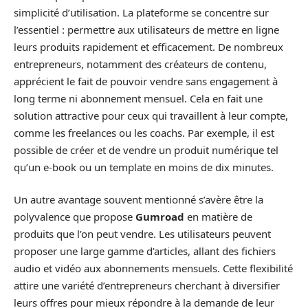
simplicité d’utilisation. La plateforme se concentre sur
l’essentiel : permettre aux utilisateurs de mettre en ligne
leurs produits rapidement et efficacement. De nombreux
entrepreneurs, notamment des créateurs de contenu,
apprécient le fait de pouvoir vendre sans engagement à
long terme ni abonnement mensuel. Cela en fait une
solution attractive pour ceux qui travaillent à leur compte,
comme les freelances ou les coachs. Par exemple, il est
possible de créer et de vendre un produit numérique tel
qu’un e-book ou un template en moins de dix minutes.
Un autre avantage souvent mentionné s’avère être la
polyvalence que propose
Gumroad
en matière de
produits que l’on peut vendre. Les utilisateurs peuvent
proposer une large gamme d’articles, allant des fichiers
audio et vidéo aux abonnements mensuels. Cette flexibilité
attire une variété d’entrepreneurs cherchant à diversifier
leurs offres pour mieux répondre à la demande de leur