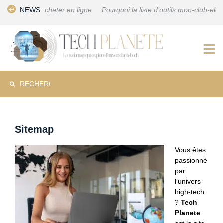
Skip
ter en ligne
NEWS
Pourquoi la liste d’outils mon-club-elec.fr est essentielle
to
content
Rechercher :
Sitemap
Vous êtes
passionné
par
l’univers
high-tech
?
Tech
Planete