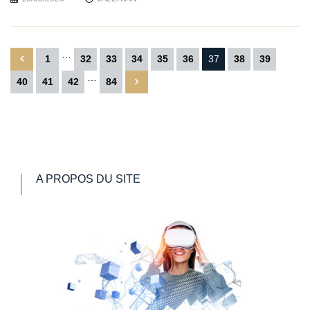
…
Pagination
1
32
33
34
35
36
37
38
39
des
…
40
41
42
84
publications
A PROPOS DU SITE